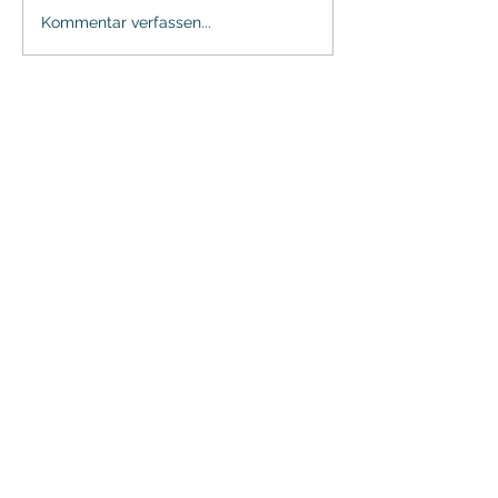
Kommentar verfassen...
FERIENAPPARTEMENTS ZUR
STRANDWIESE
Inhaber Daniel Krebs
Strandwiese 2-4
23747 Dahme
KONTAKT
IMPRESSUM
DATENSCHUTZHINWEISE