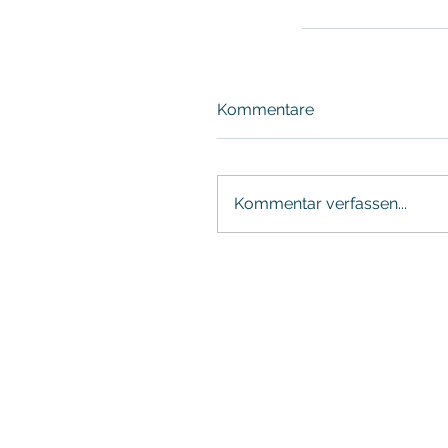
Kommentare
Kommentar verfassen...
FERIENAPPARTEMENTS ZUR
STRANDWIESE
Inhaber Daniel Krebs
Strandwiese 2-4
23747 Dahme